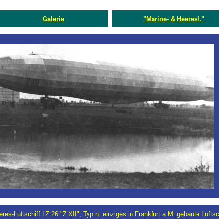
Galerie
"Marine- & Heeresl."
res-Luftschiff LZ 26 "Z XII", Typ n, einziges in Frankfurt a.M. gebaute Luftsc